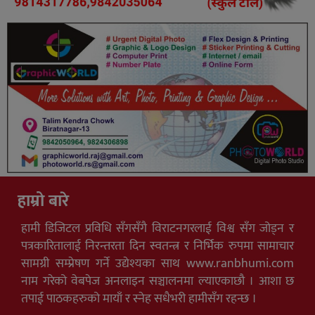
हाम्रो बारे
हामी डिजिटल प्रविधि सँगसँगै विराटनगरलाई विश्व सँग जोड्न र
पत्रकारितालाई निरन्तरता दिन स्वतन्त्र र निर्भिक रुपमा सामाचार
सामग्री सम्प्रेषण गर्ने उद्येश्यका साथ www.ranbhumi.com
नाम गरेको वेबपेज अनलाइन सञ्चालनमा ल्याएकाछौ । आशा छ
तपाई पाठकहरुको मायाँ र स्नेह सधैभरी हामीसँग रहन्छ ।