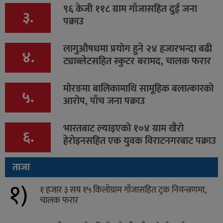
९६ केजी ११८ ग्राम गाँजासहित दुई जना
३.
पक्राउ
लागुऔषधमा प्रयोग हुने २४ हजारभन्दा बढी
४.
ट्याब्लेटसहित स्कुटर बरामद, चालक फरार
मोरङमा बालिकामाथि सामूहिक बलात्कारको
५.
आरोप, पाँच जना पक्राउ
भारतबाट ल्याइएको १०४ ग्राम खैरो
६.
हेरोइनसहित एक युवक विराटनगरबाट पक्राउ
ताजा
१)
१ हजार ३ सय १५ किलोग्राम गाँजासहित ट्रक नियन्त्रणमा,
चालक फरार