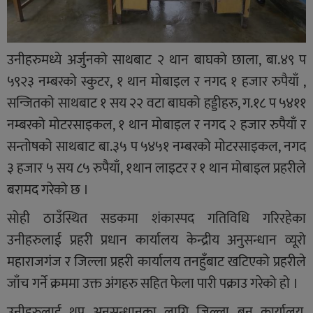
उनीहरुमध्ये अर्जुनको साथबाट २ थान बाघको छाला, बा.४९ प
५९२३ नम्बरको स्कुटर, १ थान मोबाइल र नगद १ हजार रुपैयाँ ,
सन्जितको साथबाट १ सय २२ वटा बाघको हड्डीहरु, ग.१८ प ५४११
नम्बरको मोटरसाइकल, १ थान मोबाइल र नगद २ हजार रुपैयाँ र
सन्तोषको साथबाट बा.३५ प ५४५१ नम्बरको मोटरसाइकल, नगद
३ हजार ५ सय ८५ रुपैयाँ, १थान लाइटर र १ थान मोबाइल प्रहरीले
बरामद गरेको छ ।
सोही ठाउँस्थित सडकमा शंकास्पद गतिविधि गरिरहेका
उनीहरुलाई प्रहरी प्रधान कार्यालय केन्द्रीय अनुसन्धान व्यूरो
महाराजगंज र जिल्ला प्रहरी कार्यालय तनहुँबाट खटिएको प्रहरीले
जाँच गर्ने क्रममा उक्त अंगहरु सहित फेला पारी पक्राउ गरेको हो ।
उनीहरुलाई थप अनुसन्धानका लागि जिल्ला बन कार्यालय,