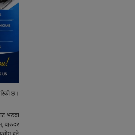
गरेको छ ।
बाट भरुवा
न, बारुद१
रयोग हुने