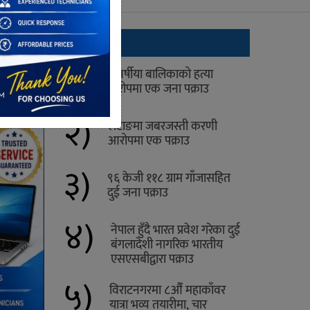
ताजा
१)
४ वर्षीया बालिकाको हत्या
आरोपमा एक जना पक्राउ
२)
लेटाङमा जबरजस्ती करणी
आरोपमा एक पक्राउ
३)
९६ केजी ११८ ग्राम गाँजासहित
दुई जना पक्राउ
४)
नेपाल हुँदै भारत प्रवेश गरेका दुई
बंगलादेशी नागरिक भारतीय
एसएसबीद्वारा पक्राउ
५)
विराटनगरमा ८औँ महाकाँवर
यात्रा भव्य तयारीमा, चार