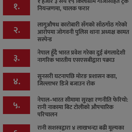
१ हजार ३ सय १५ किलोग्राम गाँजासहित ट्रक
१.
नियन्त्रणमा, चालक फरार
लागुऔषध कारोबारी सँगको साँठगाँठ गरेको
२.
आरोपमा जोगवनी पुलिस थाना अध्यक्ष कामत
सस्पेन्ड
नेपाल हुँदै भारत प्रवेश गरेका दुई बंगलादेशी
३.
नागरिक भारतीय एसएसबीद्वारा पक्राउ
सुनसरी घटनापछि मोरङ प्रशासन कडा,
४.
जिल्लाभर डिजे बजाउन रोक
नेपाल–भारत सीमामा सुरक्षा रणनीति फेरियो:
५.
रानी नाकामा बिट टोलीको औपचारिक
परिचालन
रानी सशस्त्रद्वारा ४ लाखभन्दा बढी मूल्यका