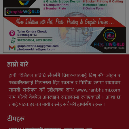
हाम्रो बारे
हामी डिजिटल प्रविधि सँगसँगै विराटनगरलाई विश्व सँग जोड्न र
पत्रकारितालाई निरन्तरता दिन स्वतन्त्र र निर्भिक रुपमा सामाचार
सामग्री सम्प्रेषण गर्ने उद्येश्यका साथ www.ranbhumi.com
नाम गरेको वेबपेज अनलाइन सञ्चालनमा ल्याएकाछौ । आशा छ
तपाई पाठकहरुको मायाँ र स्नेह सधैभरी हामीसँग रहन्छ ।
टीमहरु