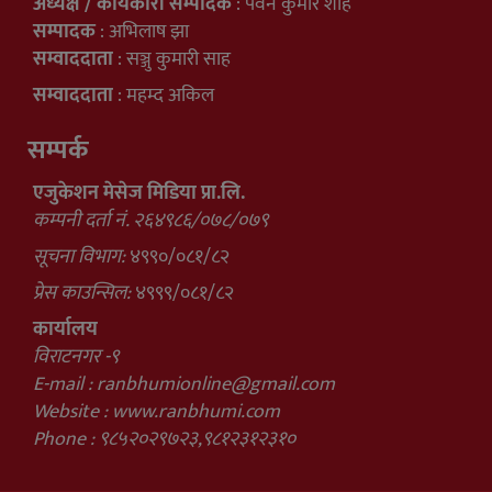
अध्यक्ष / कार्यकारी सम्पादक
: पवन कुमार शाह
सम्पादक
: अभिलाष झा
सम्वाददाता
: सञ्जु कुमारी साह
सम्वाददाता
: महम्द अकिल
सम्पर्क
एजुकेशन मेसेज मिडिया प्रा.लि.
कम्पनी दर्ता नं. २६४९८६/०७८/०७९
सूचना विभाग:
४९९०/०८१/८२
प्रेस काउन्सिल:
४९९९/०८१/८२
कार्यालय
विराटनगर -९
E-mail :
ranbhumionline@gmail.com
Website : www.ranbhumi.com
Phone : ९८५२०२९७२३,९८१२३१२३१०