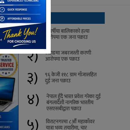
ताजा
१)
४ वर्षीया बालिकाको हत्या
आरोपमा एक जना पक्राउ
२)
लेटाङमा जबरजस्ती करणी
आरोपमा एक पक्राउ
३)
९६ केजी ११८ ग्राम गाँजासहित
दुई जना पक्राउ
४)
नेपाल हुँदै भारत प्रवेश गरेका दुई
बंगलादेशी नागरिक भारतीय
एसएसबीद्वारा पक्राउ
५)
विराटनगरमा ८औँ महाकाँवर
यात्रा भव्य तयारीमा, चार