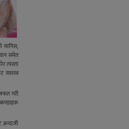
ो मानिस,
्यान समेत
र त्यस्ता
ट सशस्त्र
र जफत गरी
ा कपडाहरू
ट अन्दाजी