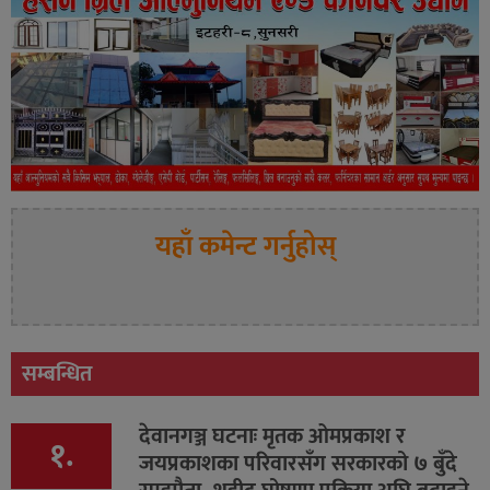
यहाँ कमेन्ट गर्नुहोस्
सम्बन्धित
देवानगञ्ज घटनाः मृतक ओमप्रकाश र
१.
जयप्रकाशका परिवारसँग सरकारको ७ बुँदे