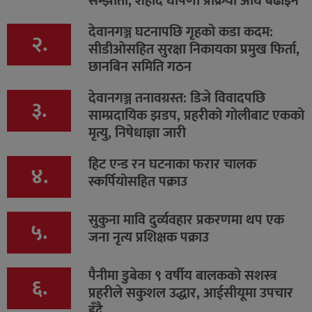
सम्झौता, शहीद घोषणा प्रक्रिया अघि बढाइने
देवानगञ्ज घटनापछि गृहको कडा कदम:
२.
सीडीओसहित सुरक्षा निकायका प्रमुख फिर्ता,
छानबिन समिति गठन
देवानगञ्ज तनावग्रस्त: डिजे विवादपछि
३.
साम्प्रदायिक झडप, प्रहरीको गोलीबाट एकको
मृत्यु, निषेधाज्ञा जारी
हिट एन्ड रन घटनाका फरार चालक
४.
स्कर्पियोसहित पक्राउ
सुकुना मावि दुर्व्यवहार प्रकरणमा थप एक
५.
जना नृत्य प्रशिक्षक पक्राउ
पैनीमा डुबेका ९ वर्षीय बालकको सशस्त्र
६.
प्रहरीले सकुशल उद्धार, आईसीयूमा उपचार
हुँदै