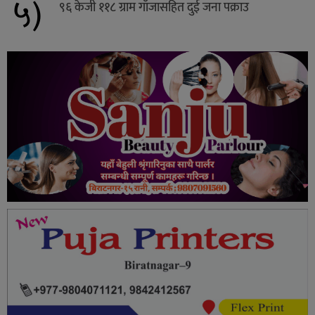
५)
९६ केजी ११८ ग्राम गाँजासहित दुई जना पक्राउ