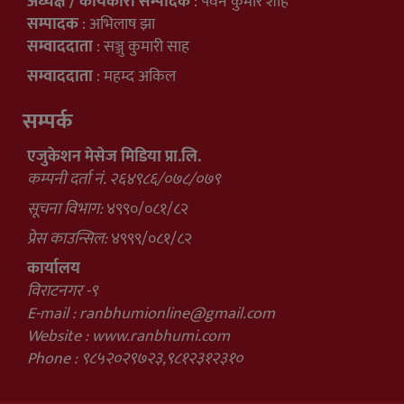
अध्यक्ष / कार्यकारी सम्पादक
: पवन कुमार शाह
सम्पादक
: अभिलाष झा
सम्वाददाता
: सञ्जु कुमारी साह
सम्वाददाता
: महम्द अकिल
सम्पर्क
एजुकेशन मेसेज मिडिया प्रा.लि.
कम्पनी दर्ता नं. २६४९८६/०७८/०७९
सूचना विभाग:
४९९०/०८१/८२
प्रेस काउन्सिल:
४९९९/०८१/८२
कार्यालय
विराटनगर -९
E-mail :
ranbhumionline@gmail.com
Website : www.ranbhumi.com
Phone : ९८५२०२९७२३,९८१२३१२३१०