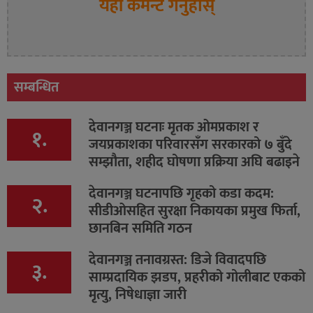
यहाँ कमेन्ट गर्नुहोस्
सम्बन्धित
देवानगञ्ज घटनाः मृतक ओमप्रकाश र
१.
जयप्रकाशका परिवारसँग सरकारको ७ बुँदे
सम्झौता, शहीद घोषणा प्रक्रिया अघि बढाइने
देवानगञ्ज घटनापछि गृहको कडा कदम:
२.
सीडीओसहित सुरक्षा निकायका प्रमुख फिर्ता,
छानबिन समिति गठन
देवानगञ्ज तनावग्रस्त: डिजे विवादपछि
३.
साम्प्रदायिक झडप, प्रहरीको गोलीबाट एकको
मृत्यु, निषेधाज्ञा जारी