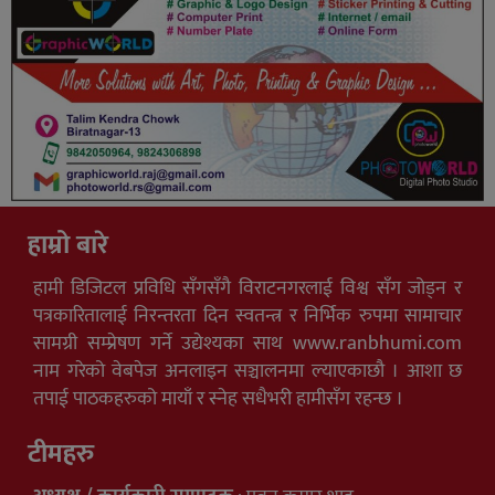
हाम्रो बारे
हामी डिजिटल प्रविधि सँगसँगै विराटनगरलाई विश्व सँग जोड्न र
पत्रकारितालाई निरन्तरता दिन स्वतन्त्र र निर्भिक रुपमा सामाचार
सामग्री सम्प्रेषण गर्ने उद्येश्यका साथ www.ranbhumi.com
नाम गरेको वेबपेज अनलाइन सञ्चालनमा ल्याएकाछौ । आशा छ
तपाई पाठकहरुको मायाँ र स्नेह सधैभरी हामीसँग रहन्छ ।
टीमहरु