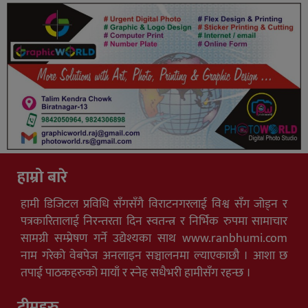
हाम्रो बारे
हामी डिजिटल प्रविधि सँगसँगै विराटनगरलाई विश्व सँग जोड्न र
पत्रकारितालाई निरन्तरता दिन स्वतन्त्र र निर्भिक रुपमा सामाचार
सामग्री सम्प्रेषण गर्ने उद्येश्यका साथ www.ranbhumi.com
नाम गरेको वेबपेज अनलाइन सञ्चालनमा ल्याएकाछौ । आशा छ
तपाई पाठकहरुको मायाँ र स्नेह सधैभरी हामीसँग रहन्छ ।
टीमहरु