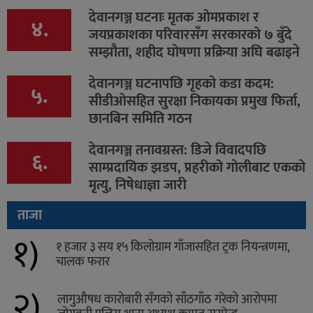
देवानगञ्ज घटनाः मृतक ओमप्रकाश र
४.
जयप्रकाशका परिवारसँग सरकारको ७ बुँदे
सम्झौता, शहीद घोषणा प्रक्रिया अघि बढाइने
देवानगञ्ज घटनापछि गृहको कडा कदम:
५.
सीडीओसहित सुरक्षा निकायका प्रमुख फिर्ता,
छानबिन समिति गठन
देवानगञ्ज तनावग्रस्त: डिजे विवादपछि
६.
साम्प्रदायिक झडप, प्रहरीको गोलीबाट एकको
मृत्यु, निषेधाज्ञा जारी
ताजा
१)
१ हजार ३ सय १५ किलोग्राम गाँजासहित ट्रक नियन्त्रणमा,
चालक फरार
२)
लागुऔषध कारोबारी सँगको साँठगाँठ गरेको आरोपमा