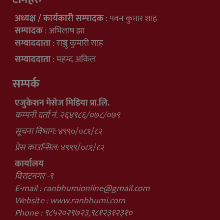
अध्यक्ष / कार्यकारी सम्पादक
: पवन कुमार शाह
सम्पादक
: अभिलाष झा
सम्वाददाता
: सञ्जु कुमारी साह
सम्वाददाता
: महम्द अकिल
सम्पर्क
एजुकेशन मेसेज मिडिया प्रा.लि.
कम्पनी दर्ता नं. २६४९८६/०७८/०७९
सूचना विभाग:
४९९०/०८१/८२
प्रेस काउन्सिल:
४९९९/०८१/८२
कार्यालय
विराटनगर -९
E-mail :
ranbhumionline@gmail.com
Website : www.ranbhumi.com
Phone : ९८५२०२९७२३,९८१२३१२३१०