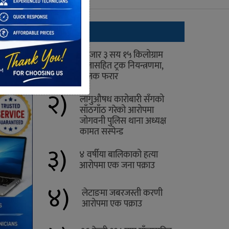
ताजा
१)
१ हजार ३ सय १५ किलोग्राम
गाँजासहित ट्रक नियन्त्रणमा,
चालक फरार
२)
लागुऔषध कारोबारी सँगको
साँठगाँठ गरेको आरोपमा
जोगवनी पुलिस थाना अध्यक्ष
कामत सस्पेन्ड
३)
४ वर्षीया बालिकाको हत्या
आरोपमा एक जना पक्राउ
४)
लेटाङमा जबरजस्ती करणी
आरोपमा एक पक्राउ