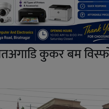
लतअगाडि कुकर बम विस्फ