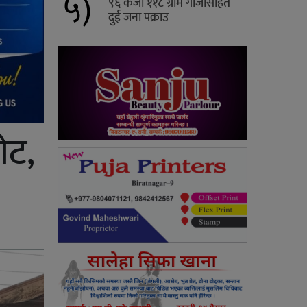
५)
९६ केजी ११८ ग्राम गाँजासहित
दुई जना पक्राउ
ोट,