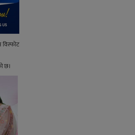
 विस्फोट
को छ।