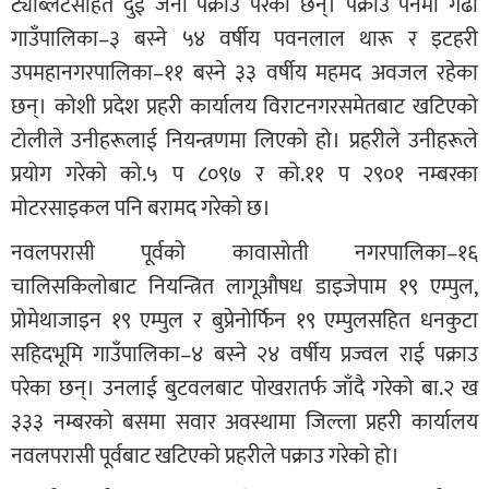
ट्याब्लेटसहित दुई जना पक्राउ परेका छन्। पक्राउ पर्नेमा गढी
गाउँपालिका–३ बस्ने ५४ वर्षीय पवनलाल थारू र इटहरी
उपमहानगरपालिका–११ बस्ने ३३ वर्षीय महमद अवजल रहेका
छन्। कोशी प्रदेश प्रहरी कार्यालय विराटनगरसमेतबाट खटिएको
टोलीले उनीहरूलाई नियन्त्रणमा लिएको हो। प्रहरीले उनीहरूले
प्रयोग गरेको को.५ प ८०९७ र को.११ प २९०१ नम्बरका
मोटरसाइकल पनि बरामद गरेको छ।
नवलपरासी पूर्वको कावासोती नगरपालिका–१६
चालिसकिलोबाट नियन्त्रित लागूऔषध डाइजेपाम १९ एम्पुल,
प्रोमेथाजाइन १९ एम्पुल र बुप्रेनोर्फिन १९ एम्पुलसहित धनकुटा
सहिदभूमि गाउँपालिका–४ बस्ने २४ वर्षीय प्रज्वल राई पक्राउ
परेका छन्। उनलाई बुटवलबाट पोखरातर्फ जाँदै गरेको बा.२ ख
३३३ नम्बरको बसमा सवार अवस्थामा जिल्ला प्रहरी कार्यालय
नवलपरासी पूर्वबाट खटिएको प्रहरीले पक्राउ गरेको हो।