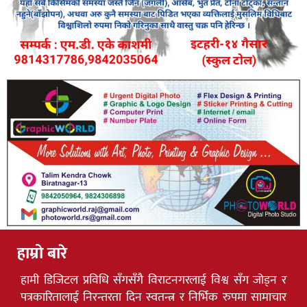
हाम्रो बारे
हामी डिजिटल प्रविधि सँगसँगै विराटनगरलाई विश्व सँग जोड्न र
पत्रकारितालाई निरन्तरता दिन स्वतन्त्र र निर्भिक रुपमा सामाचार