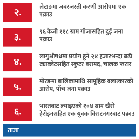
लेटाङमा जबरजस्ती करणी आरोपमा एक
२.
पक्राउ
९६ केजी ११८ ग्राम गाँजासहित दुई जना
३.
पक्राउ
लागुऔषधमा प्रयोग हुने २४ हजारभन्दा बढी
४.
ट्याब्लेटसहित स्कुटर बरामद, चालक फरार
मोरङमा बालिकामाथि सामूहिक बलात्कारको
५.
आरोप, पाँच जना पक्राउ
भारतबाट ल्याइएको १०४ ग्राम खैरो
६.
हेरोइनसहित एक युवक विराटनगरबाट पक्राउ
ताजा