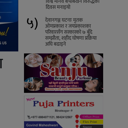
विश्व मानव बेचबिखन विरुद्धको
दिवस मनाइयो
५)
देवानगञ्ज घटनाः मृतक
ओमप्रकाश र जयप्रकाशका
परिवारसँग सरकारको ७ बुँदे
सम्झौता, शहीद घोषणा प्रक्रिया
अघि बढाइने
ा