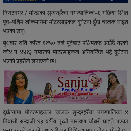
विराटनगर / मोरङको सुन्दरहरैंचा नगरपालिका–६ गछिया स्थित
पूर्व–पश्चिम लोकमार्गमा मोटरसाइकल दुर्घटना हुँदा चालक घाइते
भएका छन्।
बुधबार राति करिब ११ः५० बजे पूर्वबाट पश्चिमतर्फ आउँदै गरेको
को४ प ४४१३ नम्बरको मोटरसाइकल अनियन्त्रित भई दुर्घटना
भएको प्रहरीले जनाएको छ।
दुर्घटनामा मोटरसाइकल चालक सुन्दरहरैंचा नगरपालिका–४
निवासी अन्दाजी ४३ वर्षीय पृथ्वी नारायण चौधरी घाइते भएका
छन्। उनको टाउको तथा शरीरका विभिन्न भागमा चोट लागेको छ।