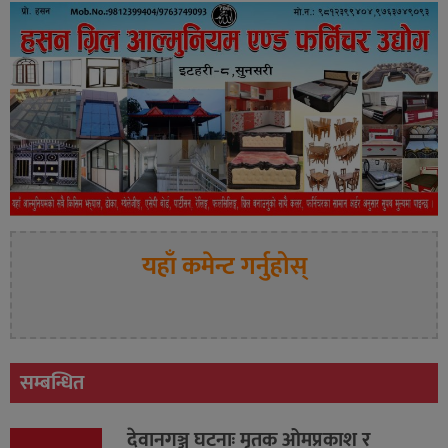
यहाँ कमेन्ट गर्नुहोस्
सम्बन्धित
देवानगञ्ज घटनाः मृतक ओमप्रकाश र