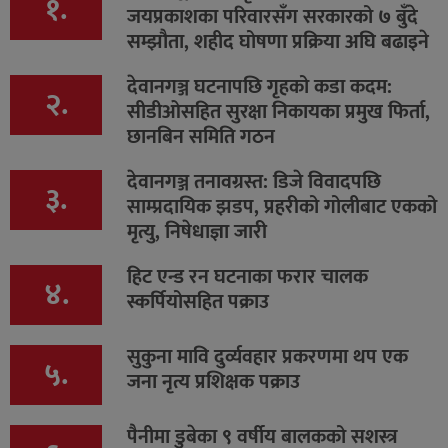
१.
जयप्रकाशका परिवारसँग सरकारको ७ बुँदे
सम्झौता, शहीद घोषणा प्रक्रिया अघि बढाइने
देवानगञ्ज घटनापछि गृहको कडा कदम:
२.
सीडीओसहित सुरक्षा निकायका प्रमुख फिर्ता,
छानबिन समिति गठन
देवानगञ्ज तनावग्रस्त: डिजे विवादपछि
३.
साम्प्रदायिक झडप, प्रहरीको गोलीबाट एकको
मृत्यु, निषेधाज्ञा जारी
हिट एन्ड रन घटनाका फरार चालक
४.
स्कर्पियोसहित पक्राउ
सुकुना मावि दुर्व्यवहार प्रकरणमा थप एक
५.
जना नृत्य प्रशिक्षक पक्राउ
पैनीमा डुबेका ९ वर्षीय बालकको सशस्त्र