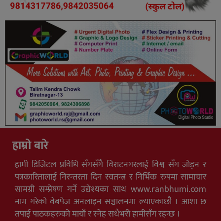
हाम्रो बारे
हामी डिजिटल प्रविधि सँगसँगै विराटनगरलाई विश्व सँग जोड्न र
पत्रकारितालाई निरन्तरता दिन स्वतन्त्र र निर्भिक रुपमा सामाचार
सामग्री सम्प्रेषण गर्ने उद्येश्यका साथ www.ranbhumi.com
नाम गरेको वेबपेज अनलाइन सञ्चालनमा ल्याएकाछौ । आशा छ
तपाई पाठकहरुको मायाँ र स्नेह सधैभरी हामीसँग रहन्छ ।