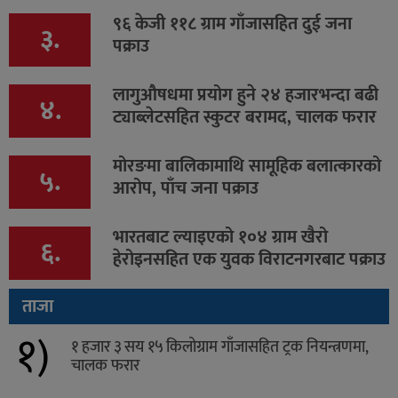
९६ केजी ११८ ग्राम गाँजासहित दुई जना
३.
पक्राउ
लागुऔषधमा प्रयोग हुने २४ हजारभन्दा बढी
४.
ट्याब्लेटसहित स्कुटर बरामद, चालक फरार
मोरङमा बालिकामाथि सामूहिक बलात्कारको
५.
आरोप, पाँच जना पक्राउ
भारतबाट ल्याइएको १०४ ग्राम खैरो
६.
हेरोइनसहित एक युवक विराटनगरबाट पक्राउ
ताजा
१)
१ हजार ३ सय १५ किलोग्राम गाँजासहित ट्रक नियन्त्रणमा,
चालक फरार