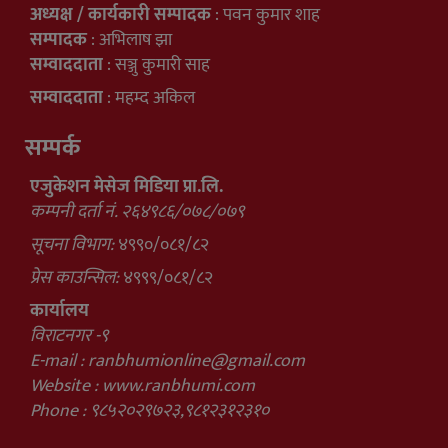
अध्यक्ष / कार्यकारी सम्पादक
: पवन कुमार शाह
सम्पादक
: अभिलाष झा
सम्वाददाता
: सञ्जु कुमारी साह
सम्वाददाता
: महम्द अकिल
सम्पर्क
एजुकेशन मेसेज मिडिया प्रा.लि.
कम्पनी दर्ता नं. २६४९८६/०७८/०७९
सूचना विभाग:
४९९०/०८१/८२
प्रेस काउन्सिल:
४९९९/०८१/८२
कार्यालय
विराटनगर -९
E-mail :
ranbhumionline@gmail.com
Website : www.ranbhumi.com
Phone : ९८५२०२९७२३,९८१२३१२३१०