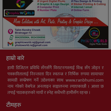
हाम्रो बारे
हामी डिजिटल प्रविधि सँगसँगै विराटनगरलाई विश्व सँग जोड्न र
पत्रकारितालाई निरन्तरता दिन स्वतन्त्र र निर्भिक रुपमा सामाचार
सामग्री सम्प्रेषण गर्ने उद्येश्यका साथ www.ranbhumi.com
नाम गरेको वेबपेज अनलाइन सञ्चालनमा ल्याएकाछौ । आशा छ
तपाई पाठकहरुको मायाँ र स्नेह सधैभरी हामीसँग रहन्छ ।
टीमहरु