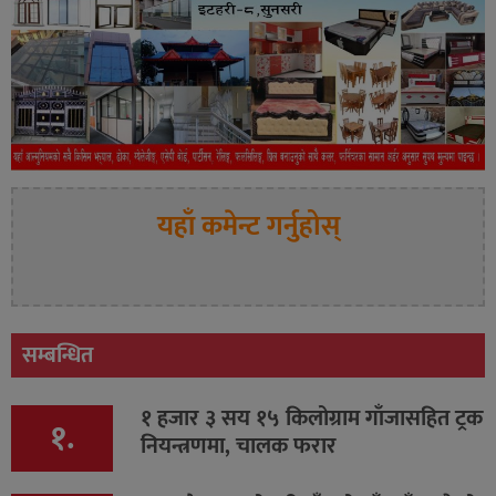
यहाँ कमेन्ट गर्नुहोस्
सम्बन्धित
१ हजार ३ सय १५ किलोग्राम गाँजासहित ट्रक
१.
नियन्त्रणमा, चालक फरार