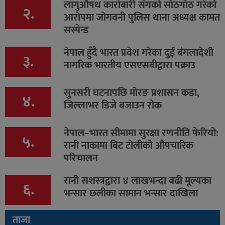
लागुऔषध कारोबारी सँगको साँठगाँठ गरेको
२.
आरोपमा जोगवनी पुलिस थाना अध्यक्ष कामत
सस्पेन्ड
नेपाल हुँदै भारत प्रवेश गरेका दुई बंगलादेशी
३.
नागरिक भारतीय एसएसबीद्वारा पक्राउ
सुनसरी घटनापछि मोरङ प्रशासन कडा,
४.
जिल्लाभर डिजे बजाउन रोक
नेपाल–भारत सीमामा सुरक्षा रणनीति फेरियो:
५.
रानी नाकामा बिट टोलीको औपचारिक
परिचालन
रानी सशस्त्रद्वारा ४ लाखभन्दा बढी मूल्यका
६.
भन्सार छलीका सामान भन्सार दाखिला
ताजा