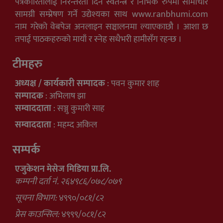
पत्रकारितालाई निरन्तरता दिन स्वतन्त्र र निर्भिक रुपमा सामाचार
सामग्री सम्प्रेषण गर्ने उद्येश्यका साथ www.ranbhumi.com
नाम गरेको वेबपेज अनलाइन सञ्चालनमा ल्याएकाछौ । आशा छ
तपाई पाठकहरुको मायाँ र स्नेह सधैभरी हामीसँग रहन्छ ।
टीमहरु
अध्यक्ष / कार्यकारी सम्पादक
: पवन कुमार शाह
सम्पादक
: अभिलाष झा
सम्वाददाता
: सञ्जु कुमारी साह
सम्वाददाता
: महम्द अकिल
सम्पर्क
एजुकेशन मेसेज मिडिया प्रा.लि.
कम्पनी दर्ता नं. २६४९८६/०७८/०७९
सूचना विभाग:
४९९०/०८१/८२
प्रेस काउन्सिल:
४९९९/०८१/८२