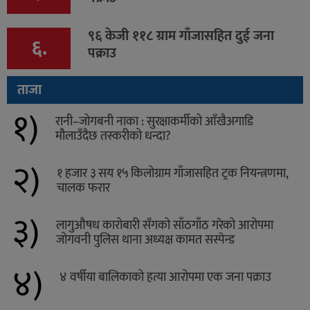
९६ केजी ११८ ग्राम गाँजासहित दुई जना
६.
पक्राउ
ताजा
१)
रानी–जोगबनी नाका : सुरक्षाकर्मीको आँखैअगाडि
मौलाउँदैछ तस्करीको धन्दा?
२)
१ हजार ३ सय १५ किलोग्राम गाँजासहित ट्रक नियन्त्रणमा,
चालक फरार
३)
लागुऔषध कारोबारी सँगको साँठगाँठ गरेको आरोपमा
जोगवनी पुलिस थाना अध्यक्ष कामत सस्पेन्ड
४)
४ वर्षीया बालिकाको हत्या आरोपमा एक जना पक्राउ