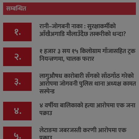
सम्बन्धित
रानी–जोगबनी नाका : सुरक्षाकर्मीको
१.
आँखैअगाडि मौलाउँदैछ तस्करीको धन्दा?
१ हजार ३ सय १५ किलोग्राम गाँजासहित ट्रक
२.
नियन्त्रणमा, चालक फरार
लागुऔषध कारोबारी सँगको साँठगाँठ गरेको
३.
आरोपमा जोगवनी पुलिस थाना अध्यक्ष कामत
सस्पेन्ड
४ वर्षीया बालिकाको हत्या आरोपमा एक जना
४.
पक्राउ
लेटाङमा जबरजस्ती करणी आरोपमा एक
५.
पक्राउ