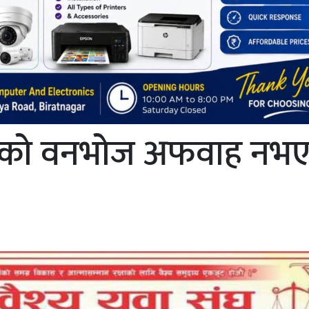
 संघको वनभोज अफवाह नभ