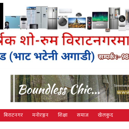
बिराटनगर
मनोरञ्जन
शिक्षा
समाज
खेलकुद