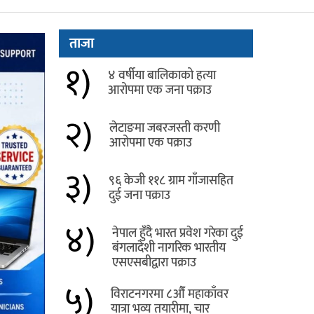
ताजा
१)
४ वर्षीया बालिकाको हत्या
आरोपमा एक जना पक्राउ
२)
लेटाङमा जबरजस्ती करणी
आरोपमा एक पक्राउ
३)
९६ केजी ११८ ग्राम गाँजासहित
दुई जना पक्राउ
४)
नेपाल हुँदै भारत प्रवेश गरेका दुई
बंगलादेशी नागरिक भारतीय
एसएसबीद्वारा पक्राउ
५)
विराटनगरमा ८औँ महाकाँवर
यात्रा भव्य तयारीमा, चार