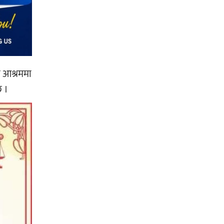
धा आश्रममा
छ ।