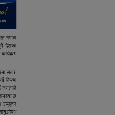
ारत नेपाल
वै देशका
कार्यक्रम
मा संलग्न
नयाँ किरण
दै जनताले
 समस्या छ
 उन्मूलन
ि लागुऔषध