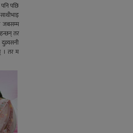
र पनि पछि
, साथीभाइ
 र जबसम्म
हन्छन् तर
ुव्र्यसनी
न् । तर म