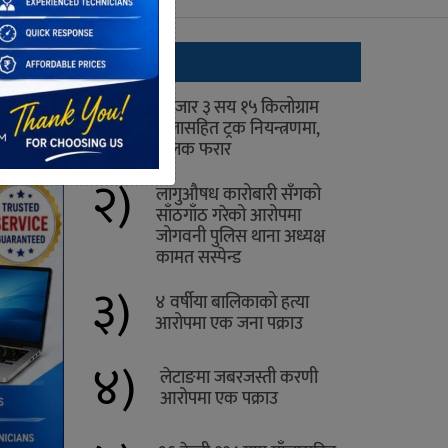
ताजा
१)
१ हजार ३ सय १५ किलोग्राम
गाँजासहित ट्रक नियन्त्रणमा,
चालक फरार
२)
लागुऔषध कारोबारी सँगको
साँठगाँठ गरेको आरोपमा
जोगवनी पुलिस थाना अध्यक्ष
कामत सस्पेन्ड
३)
४ वर्षीया बालिकाको हत्या
आरोपमा एक जना पक्राउ
४)
लेटाङमा जबरजस्ती करणी
आरोपमा एक पक्राउ