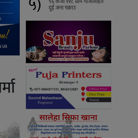
५)
९६ केजी ११८ ग्राम गाँजासहित
दुई जना पक्राउ
्मा