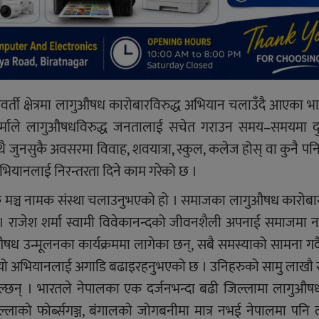
ावर्ती क्षेत्रमा लागुऔषध कारोबारविरुद्ध अभियान चलाउँदै आएका भ
 शर्माले लागुऔषधविरुद्ध जनतालाई सचेत गराउन समय–समयमा दु
ै जुनसुकै अवसरमा विवाह, शवयात्रा, स्कुल, कलेज होस् वा कुनै पनि 
भियानलाई निरन्तरता दिने काम गरेको छ ।
िक मञ्च नामक संस्था चलाउनुभएको हो । समाजका लागुऔषध कारोबार
यो । राजेश शर्मा स्वामी विवेकानन्दको जीवनशैली अपनाई समाजमा 
गुऔषध उन्मूलनका कार्यक्रममा लागेका छन्, सबै समस्याको सामना गर्
ि यो अभियानलाई अगाडि बढाइरहनुभएको छ । उनिहरुको सामु लाखौ
्छन् । भारतले नेपालका एक दर्जनभन्दा बढी जिल्लामा लागुऔषध
िल्लाको फोर्ब्सगञ्ज, बंगालको जोगबनीमा मात्र नभई नेपालमा पन