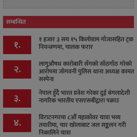
सम्बन्धित
१ हजार ३ सय १५ किलोग्राम गाँजासहित ट्रक
१.
नियन्त्रणमा, चालक फरार
लागुऔषध कारोबारी सँगको साँठगाँठ गरेको
२.
आरोपमा जोगवनी पुलिस थाना अध्यक्ष कामत
सस्पेन्ड
नेपाल हुँदै भारत प्रवेश गरेका दुई बंगलादेशी
३.
नागरिक भारतीय एसएसबीद्वारा पक्राउ
विराटनगरमा ८औँ महाकाँवर यात्रा भव्य
४.
तयारीमा, चार खोलाबाट जल सङ्कलन गरी
निकालिने यात्रा