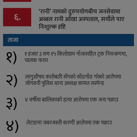
‘रानी’ नामको दुरुपयोगबीच जनसेवामा
६.
अब्बल रानी आँखा अस्पताल, सयौंले पाए
निःशुल्क दृष्टि
ताजा
१)
१ हजार ३ सय १५ किलोग्राम गाँजासहित ट्रक नियन्त्रणमा,
चालक फरार
२)
लागुऔषध कारोबारी सँगको साँठगाँठ गरेको आरोपमा
जोगवनी पुलिस थाना अध्यक्ष कामत सस्पेन्ड
३)
४ वर्षीया बालिकाको हत्या आरोपमा एक जना पक्राउ
४)
लेटाङमा जबरजस्ती करणी आरोपमा एक पक्राउ