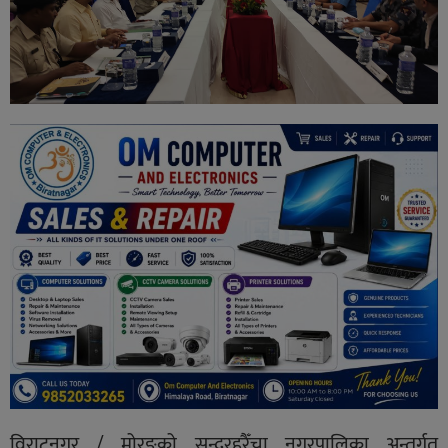
विराटनगर / मोरङको सुन्दरहरैँचा नगरपालिका अन्तर्गत