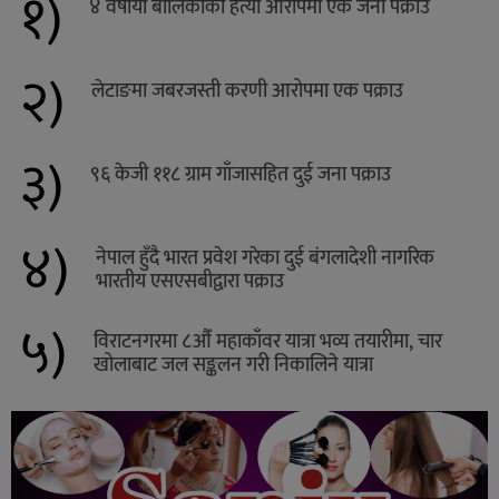
१)
४ वर्षीया बालिकाको हत्या आरोपमा एक जना पक्राउ
२)
लेटाङमा जबरजस्ती करणी आरोपमा एक पक्राउ
३)
९६ केजी ११८ ग्राम गाँजासहित दुई जना पक्राउ
४)
नेपाल हुँदै भारत प्रवेश गरेका दुई बंगलादेशी नागरिक
भारतीय एसएसबीद्वारा पक्राउ
५)
विराटनगरमा ८औँ महाकाँवर यात्रा भव्य तयारीमा, चार
खोलाबाट जल सङ्कलन गरी निकालिने यात्रा