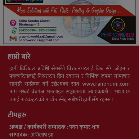
हाम्रो बारे
हामी डिजिटल प्रविधि सँगसँगै विराटनगरलाई विश्व सँग जोड्न र
पत्रकारितालाई निरन्तरता दिन स्वतन्त्र र निर्भिक रुपमा सामाचार
सामग्री सम्प्रेषण गर्ने उद्येश्यका साथ www.ranbhumi.com
नाम गरेको वेबपेज अनलाइन सञ्चालनमा ल्याएकाछौ । आशा छ
तपाई पाठकहरुको मायाँ र स्नेह सधैभरी हामीसँग रहन्छ ।
टीमहरु
अध्यक्ष / कार्यकारी सम्पादक
: पवन कुमार शाह
सम्पादक
: अभिलाष झा