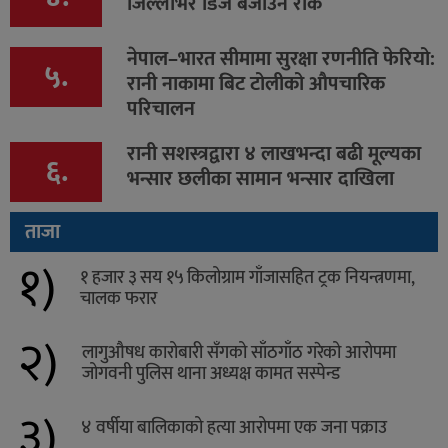
जिल्लाभर डिजे बजाउन रोक
नेपाल–भारत सीमामा सुरक्षा रणनीति फेरियो:
५.
रानी नाकामा बिट टोलीको औपचारिक
परिचालन
रानी सशस्त्रद्वारा ४ लाखभन्दा बढी मूल्यका
६.
भन्सार छलीका सामान भन्सार दाखिला
ताजा
१)
१ हजार ३ सय १५ किलोग्राम गाँजासहित ट्रक नियन्त्रणमा,
चालक फरार
२)
लागुऔषध कारोबारी सँगको साँठगाँठ गरेको आरोपमा
जोगवनी पुलिस थाना अध्यक्ष कामत सस्पेन्ड
३)
४ वर्षीया बालिकाको हत्या आरोपमा एक जना पक्राउ