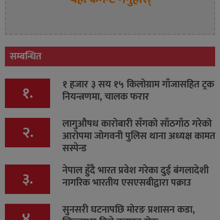
सम्बन्धित
१ हजार ३ सय १५ किलोग्राम गाँजासहित ट्रक
१.
नियन्त्रणमा, चालक फरार
लागुऔषध कारोबारी सँगको साँठगाँठ गरेको
२.
आरोपमा जोगवनी पुलिस थाना अध्यक्ष कामत
सस्पेन्ड
नेपाल हुँदै भारत प्रवेश गरेका दुई बंगलादेशी
३.
नागरिक भारतीय एसएसबीद्वारा पक्राउ
सुनसरी घटनापछि मोरङ प्रशासन कडा,
४.