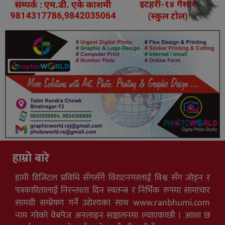
हाम्रो बारे
हामी डिजिटल प्रविधि सँगसँगै विराटनगरलाई विश्व सँग जोड्न र
पत्रकारितालाई निरन्तरता दिन स्वतन्त्र र निर्भिक रुपमा सामाचार
सामग्री सम्प्रेषण गर्ने उद्येश्यका साथ www.ranbhumi.com
नाम गरेको वेबपेज अनलाइन सञ्चालनमा ल्याएकाछौ । आशा छ