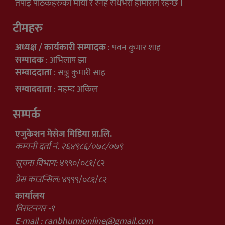
तपाई पाठकहरुको मायाँ र स्नेह सधैभरी हामीसँग रहन्छ ।
टीमहरु
अध्यक्ष / कार्यकारी सम्पादक
: पवन कुमार शाह
सम्पादक
: अभिलाष झा
सम्वाददाता
: सञ्जु कुमारी साह
सम्वाददाता
: महम्द अकिल
सम्पर्क
एजुकेशन मेसेज मिडिया प्रा.लि.
कम्पनी दर्ता नं. २६४९८६/०७८/०७९
सूचना विभाग:
४९९०/०८१/८२
प्रेस काउन्सिल:
४९९९/०८१/८२
कार्यालय
विराटनगर -९
E-mail :
ranbhumionline@gmail.com