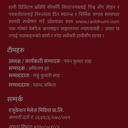
हामी डिजिटल प्रविधि सँगसँगै विराटनगरलाई विश्व सँग जोड्न र
पत्रकारितालाई निरन्तरता दिन स्वतन्त्र र निर्भिक रुपमा सामाचार
सामग्री सम्प्रेषण गर्ने उद्येश्यका साथ www.ranbhumi.com
नाम गरेको वेबपेज अनलाइन सञ्चालनमा ल्याएकाछौ । आशा छ
तपाई पाठकहरुको मायाँ र स्नेह सधैभरी हामीसँग रहन्छ ।
टीमहरु
अध्यक्ष / कार्यकारी सम्पादक
: पवन कुमार शाह
सम्पादक
: अभिलाष झा
सम्वाददाता
: सञ्जु कुमारी साह
सम्वाददाता
: महम्द अकिल
सम्पर्क
एजुकेशन मेसेज मिडिया प्रा.लि.
कम्पनी दर्ता नं. २६४९८६/०७८/०७९
सूचना विभाग:
४९९०/०८१/८२