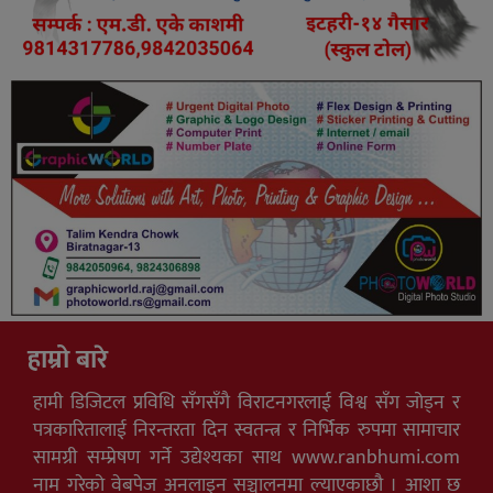
हाम्रो बारे
हामी डिजिटल प्रविधि सँगसँगै विराटनगरलाई विश्व सँग जोड्न र
पत्रकारितालाई निरन्तरता दिन स्वतन्त्र र निर्भिक रुपमा सामाचार
सामग्री सम्प्रेषण गर्ने उद्येश्यका साथ www.ranbhumi.com
नाम गरेको वेबपेज अनलाइन सञ्चालनमा ल्याएकाछौ । आशा छ