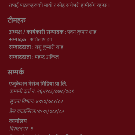
तपाई पाठकहरुको मायाँ र स्नेह सधैभरी हामीसँग रहन्छ ।
टीमहरु
अध्यक्ष / कार्यकारी सम्पादक
: पवन कुमार शाह
सम्पादक
: अभिलाष झा
सम्वाददाता
: सञ्जु कुमारी साह
सम्वाददाता
: महम्द अकिल
सम्पर्क
एजुकेशन मेसेज मिडिया प्रा.लि.
कम्पनी दर्ता नं. २६४९८६/०७८/०७९
सूचना विभाग:
४९९०/०८१/८२
प्रेस काउन्सिल:
४९९९/०८१/८२
कार्यालय
विराटनगर -९