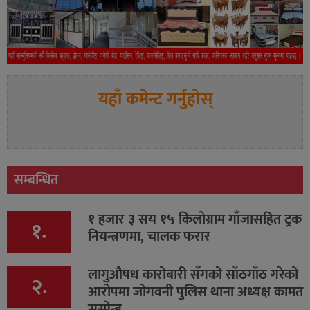
यहाँ कमेन्ट गर्नुहोस्
सम्बन्धित
१ हजार ३ सय १५ किलोग्राम गाँजासहित ट्रक
१.
नियन्त्रणमा, चालक फरार
लागुऔषध कारोबारी सँगको साँठगाँठ गरेको
२.
आरोपमा जोगवनी पुलिस थाना अध्यक्ष कामत
सस्पेन्ड