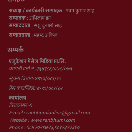
अध्यक्ष / कार्यकारी सम्पादक
: पवन कुमार शाह
सम्पादक
: अभिलाष झा
सम्वाददाता
: सञ्जु कुमारी साह
सम्वाददाता
: महम्द अकिल
सम्पर्क
एजुकेशन मेसेज मिडिया प्रा.लि.
कम्पनी दर्ता नं. २६४९८६/०७८/०७९
सूचना विभाग:
४९९०/०८१/८२
प्रेस काउन्सिल:
४९९९/०८१/८२
कार्यालय
विराटनगर -९
E-mail :
ranbhumionline@gmail.com
Website : www.ranbhumi.com
Phone : ९८५२०२९७२३,९८१२३१२३१०