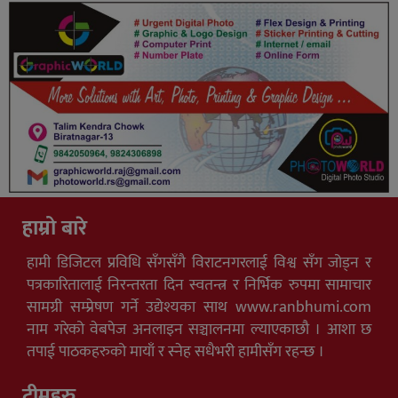
हाम्रो बारे
हामी डिजिटल प्रविधि सँगसँगै विराटनगरलाई विश्व सँग जोड्न र
पत्रकारितालाई निरन्तरता दिन स्वतन्त्र र निर्भिक रुपमा सामाचार
सामग्री सम्प्रेषण गर्ने उद्येश्यका साथ www.ranbhumi.com
नाम गरेको वेबपेज अनलाइन सञ्चालनमा ल्याएकाछौ । आशा छ
तपाई पाठकहरुको मायाँ र स्नेह सधैभरी हामीसँग रहन्छ ।
टीमहरु