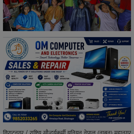
विराटनगर / राष्ट्रिय सौन्दर्यकर्मी युनियन नेपाल (नाबुन) महानगर