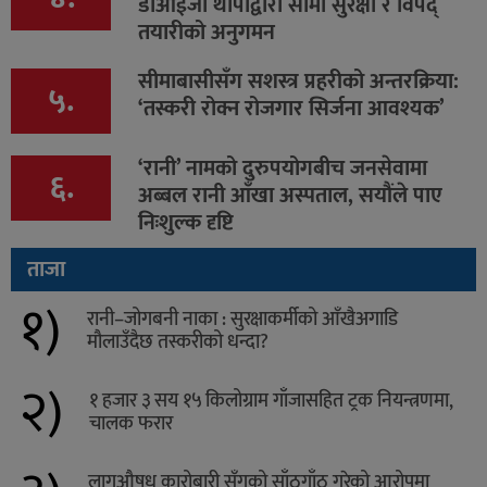
डीआईजी थापाद्वारा सीमा सुरक्षा र विपद्
तयारीको अनुगमन
सीमाबासीसँग सशस्त्र प्रहरीको अन्तरक्रिया:
५.
‘तस्करी रोक्न रोजगार सिर्जना आवश्यक’
‘रानी’ नामको दुरुपयोगबीच जनसेवामा
६.
अब्बल रानी आँखा अस्पताल, सयौंले पाए
निःशुल्क दृष्टि
ताजा
१)
रानी–जोगबनी नाका : सुरक्षाकर्मीको आँखैअगाडि
मौलाउँदैछ तस्करीको धन्दा?
२)
१ हजार ३ सय १५ किलोग्राम गाँजासहित ट्रक नियन्त्रणमा,
चालक फरार
लागुऔषध कारोबारी सँगको साँठगाँठ गरेको आरोपमा