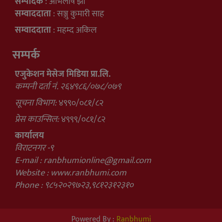
सम्पादक
: अभिलाष झा
सम्वाददाता
: सञ्जु कुमारी साह
सम्वाददाता
: महम्द अकिल
सम्पर्क
एजुकेशन मेसेज मिडिया प्रा.लि.
कम्पनी दर्ता नं. २६४९८६/०७८/०७९
सूचना विभाग:
४९९०/०८१/८२
प्रेस काउन्सिल:
४९९९/०८१/८२
कार्यालय
विराटनगर -९
E-mail :
ranbhumionline@gmail.com
Website : www.ranbhumi.com
Phone : ९८५२०२९७२३,९८१२३१२३१०
Powered By :
Ranbhumi