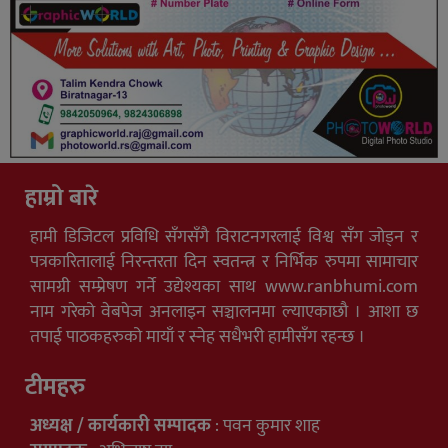
हाम्रो बारे
हामी डिजिटल प्रविधि सँगसँगै विराटनगरलाई विश्व सँग जोड्न र
पत्रकारितालाई निरन्तरता दिन स्वतन्त्र र निर्भिक रुपमा सामाचार
सामग्री सम्प्रेषण गर्ने उद्येश्यका साथ www.ranbhumi.com
नाम गरेको वेबपेज अनलाइन सञ्चालनमा ल्याएकाछौ । आशा छ
तपाई पाठकहरुको मायाँ र स्नेह सधैभरी हामीसँग रहन्छ ।
टीमहरु
अध्यक्ष / कार्यकारी सम्पादक
: पवन कुमार शाह