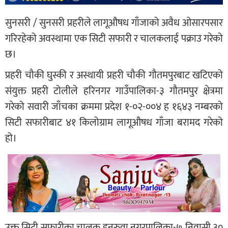
सुनसरी / सुनसरी प्रहरीले लागूऔषध गाँजाको अवैध ओसारपसार
गरिरहेको अवस्थामा एक सिटी सफारी र चालकलाई पक्राउ गरेको
छ।
प्रहरी चौकी घुस्की र अस्थायी प्रहरी चौकी गौतमपुरबाट खटिएको
संयुक्त प्रहरी टोलीले हरिनगर गाउँपालिका-३ गौतमपुर क्षेत्रमा
गरेको सवारी जाँचका क्रममा प्रदेश १-०२-००४ ह १६४३ नम्बरको
सिटी सफारीबाट ४१ किलोग्राम लागूऔषध गाँजा बरामद गरेको
हो।
उक्त सिटी सफारीका चालक इनरुवा नगरपालिका-७ निवासी ३०