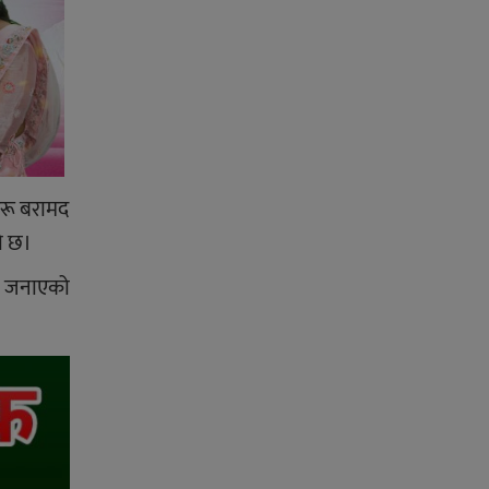
हरू बरामद
को छ।
ले जनाएको