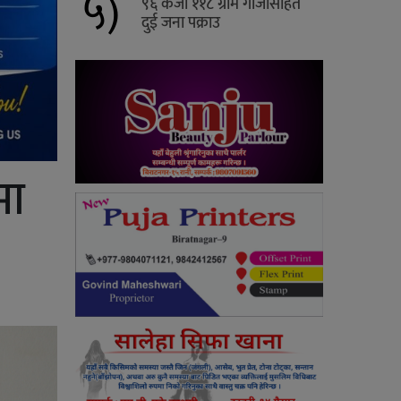
५)
९६ केजी ११८ ग्राम गाँजासहित
दुई जना पक्राउ
मा