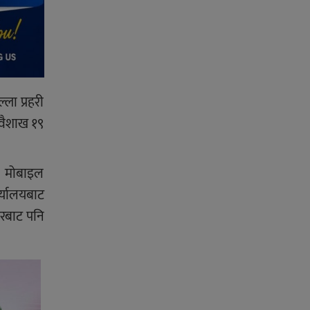
ला प्रहरी
 वैशाख १९
द, मोबाइल
र्यालयबाट
घरबाट पनि