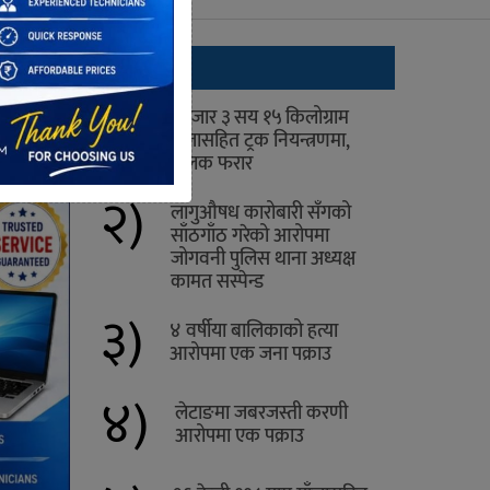
ताजा
१)
१ हजार ३ सय १५ किलोग्राम
गाँजासहित ट्रक नियन्त्रणमा,
चालक फरार
२)
लागुऔषध कारोबारी सँगको
साँठगाँठ गरेको आरोपमा
जोगवनी पुलिस थाना अध्यक्ष
कामत सस्पेन्ड
३)
४ वर्षीया बालिकाको हत्या
आरोपमा एक जना पक्राउ
४)
लेटाङमा जबरजस्ती करणी
आरोपमा एक पक्राउ