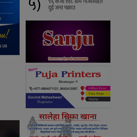
५)
९६ केजी ११८ ग्राम गाँजासहित
दुई जना पक्राउ