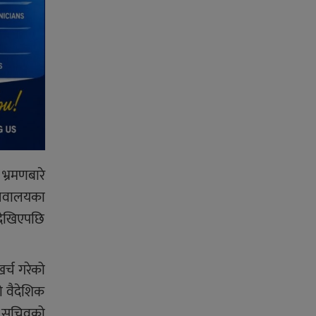
भ्रमणबारे
चिवालयका
 देखिएपछि
र्च गरेको
ो वैदेशिक
को सचिवको