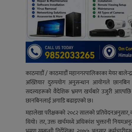
काठमाडौं / काठमाडौं महानगरपालिकाका मेयर बालेन्द
अख्तियार दुरुपयोग अनुसन्धान आयोगले छानबि
सदस्यहरूको वैदेशिक भ्रमण खर्चबारे उजुरी आएपछि
छानबिनलाई अगाडि बढाइएको छ।
महालेखा परीक्षकको २०८२ सालको प्रतिवेदनअनुसार, क
थियो। तर, उक्त खर्चमध्ये अधिकांश भुक्तानी नियमअ
भ्रमण सम्बन्धी निर्देशिका, २०७५ अनुसार, कर्मचार