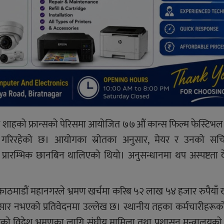
्र शाहको फ्रान्सको पेरिसमा आयोजित ७७औं कान्स फिल्म फेस्टिभल 
न गरिरहेको छ। आयोगका स्रोतका अनुसार, मेयर र उनको स
 प्रारम्भिक छानबिन थालिएको थियो। अनुसन्धानमा थप अस्पष्टता
ाठमाडौं महानगरले भ्रमण खर्चमा करिब ५२ लाख ५४ हजार रुपैयाँ ख
नुसार नभएको प्रतिवेदनमा उल्लेख छ। स्थानीय तहका कर्मचारीहरूक
ीहरूको विदेश भ्रमणका लागि संघीय मामिला तथा प्रशासन मन्त्रालय