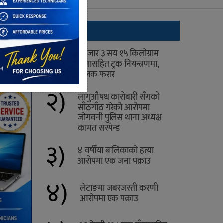
ताजा
१)
१ हजार ३ सय १५ किलोग्राम
गाँजासहित ट्रक नियन्त्रणमा,
चालक फरार
२)
लागुऔषध कारोबारी सँगको
साँठगाँठ गरेको आरोपमा
जोगवनी पुलिस थाना अध्यक्ष
कामत सस्पेन्ड
३)
४ वर्षीया बालिकाको हत्या
आरोपमा एक जना पक्राउ
४)
लेटाङमा जबरजस्ती करणी
आरोपमा एक पक्राउ