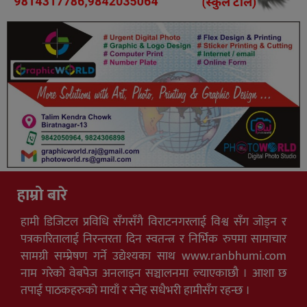
हाम्रो बारे
हामी डिजिटल प्रविधि सँगसँगै विराटनगरलाई विश्व सँग जोड्न र
पत्रकारितालाई निरन्तरता दिन स्वतन्त्र र निर्भिक रुपमा सामाचार
सामग्री सम्प्रेषण गर्ने उद्येश्यका साथ www.ranbhumi.com
नाम गरेको वेबपेज अनलाइन सञ्चालनमा ल्याएकाछौ । आशा छ
तपाई पाठकहरुको मायाँ र स्नेह सधैभरी हामीसँग रहन्छ ।