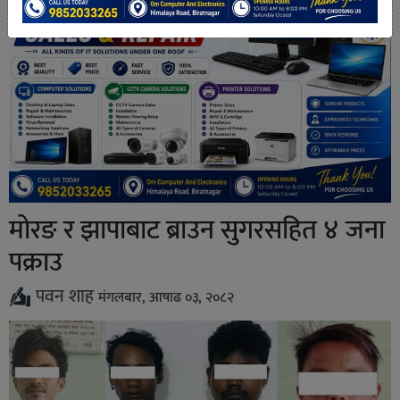
मोरङ र झापाबाट ब्राउन सुगरसहित ४ जना
पक्राउ
पवन शाह
मंगलबार, आषाढ ०३, २०८२