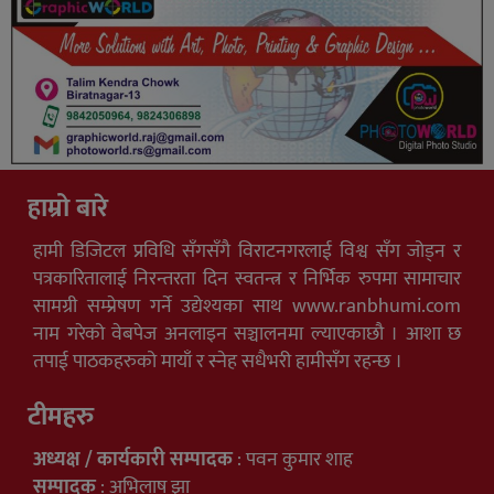
हाम्रो बारे
हामी डिजिटल प्रविधि सँगसँगै विराटनगरलाई विश्व सँग जोड्न र
पत्रकारितालाई निरन्तरता दिन स्वतन्त्र र निर्भिक रुपमा सामाचार
सामग्री सम्प्रेषण गर्ने उद्येश्यका साथ www.ranbhumi.com
नाम गरेको वेबपेज अनलाइन सञ्चालनमा ल्याएकाछौ । आशा छ
तपाई पाठकहरुको मायाँ र स्नेह सधैभरी हामीसँग रहन्छ ।
टीमहरु
अध्यक्ष / कार्यकारी सम्पादक
: पवन कुमार शाह
सम्पादक
: अभिलाष झा