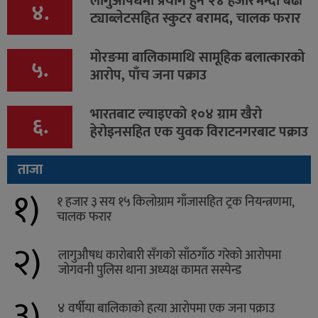
लागुऔषधमा प्रयोग हुने २४ हजारभन्दा बढी
४.
ट्याब्लेटसहित स्कुटर बरामद, चालक फरार
मोरङमा बालिकामाथि सामूहिक बलात्कारको
५.
आरोप, पाँच जना पक्राउ
भारतबाट ल्याइएको १०४ ग्राम खैरो
६.
हेरोइनसहित एक युवक विराटनगरबाट पक्राउ
ताजा
१)
१ हजार ३ सय १५ किलोग्राम गाँजासहित ट्रक नियन्त्रणमा,
चालक फरार
२)
लागुऔषध कारोबारी सँगको साँठगाँठ गरेको आरोपमा
जोगवनी पुलिस थाना अध्यक्ष कामत सस्पेन्ड
३)
४ वर्षीया बालिकाको हत्या आरोपमा एक जना पक्राउ