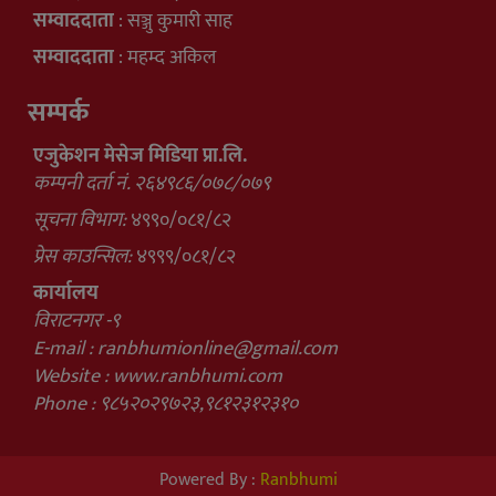
सम्वाददाता
: सञ्जु कुमारी साह
सम्वाददाता
: महम्द अकिल
सम्पर्क
एजुकेशन मेसेज मिडिया प्रा.लि.
कम्पनी दर्ता नं. २६४९८६/०७८/०७९
सूचना विभाग:
४९९०/०८१/८२
प्रेस काउन्सिल:
४९९९/०८१/८२
कार्यालय
विराटनगर -९
E-mail :
ranbhumionline@gmail.com
Website : www.ranbhumi.com
Phone : ९८५२०२९७२३,९८१२३१२३१०
Powered By :
Ranbhumi