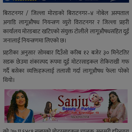
बिराटनगर / जिल्ला मोरङको बिराटनगर–४ नोबेल अस्पताल
अगाडि लागूऔषध नियन्त्रण व्युरो विराटनगर र जिल्ला प्रहरी
कार्यालय मोरङबाट खटिएको संयुक्त टोलीले लागूऔषधसहित दुई
जनालाई नियन्त्रणमा लिएको छ।
प्रहरीका अनुसार सोमबार दिउँसो करिब १२ बजेर ३० मिनेटतिर
सडक छेउमा शंकास्पद रूपमा दुई मोटरसाइकल रोकिराखी गफ
गर्दै बसेका व्यक्तिहरूलाई तलासी गर्दा लागूऔषध फेला परेको
थियो।
को २७ प ६४८१ नम्बरको मोटरसाइकल चालक, सुनसरी हरिनगरा