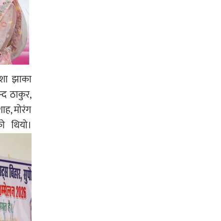
आशा झाका
्द ठाकुर,
ाह, मोरंग
को थियो।