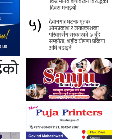
विश्व मानव बेचबिखन विरुद्धको
दिवस मनाइयो
५)
देवानगञ्ज घटनाः मृतक
ओमप्रकाश र जयप्रकाशका
परिवारसँग सरकारको ७ बुँदे
सम्झौता, शहीद घोषणा प्रक्रिया
अघि बढाइने
ईको