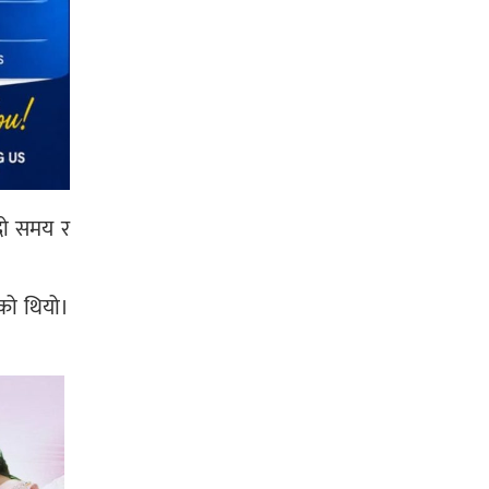
ँदो समय र
ेको थियो।