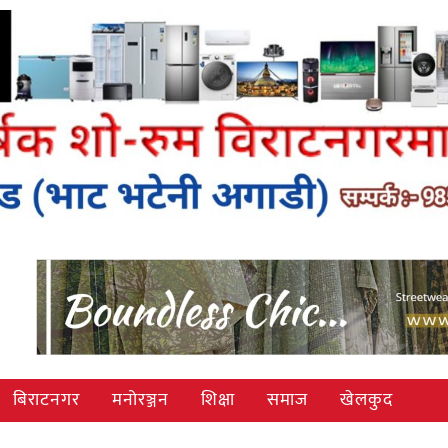
बिराटनगर
मनोरञ्जन
शिक्षा
समाज
खेलकुद