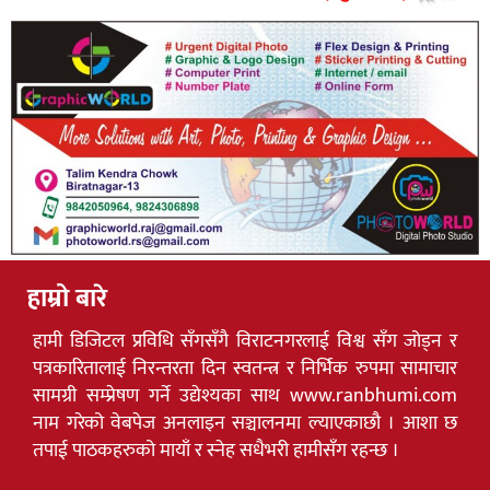
हाम्रो बारे
हामी डिजिटल प्रविधि सँगसँगै विराटनगरलाई विश्व सँग जोड्न र
पत्रकारितालाई निरन्तरता दिन स्वतन्त्र र निर्भिक रुपमा सामाचार
सामग्री सम्प्रेषण गर्ने उद्येश्यका साथ www.ranbhumi.com
नाम गरेको वेबपेज अनलाइन सञ्चालनमा ल्याएकाछौ । आशा छ
तपाई पाठकहरुको मायाँ र स्नेह सधैभरी हामीसँग रहन्छ ।