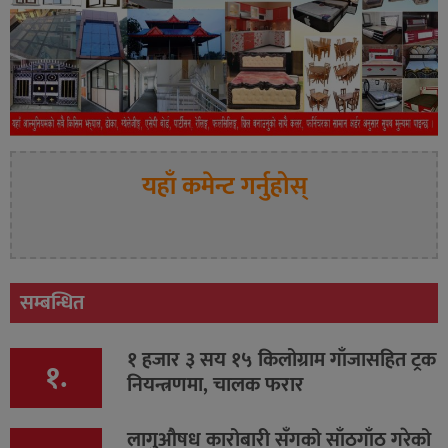
यहाँ कमेन्ट गर्नुहोस्
सम्बन्धित
१ हजार ३ सय १५ किलोग्राम गाँजासहित ट्रक
१.
नियन्त्रणमा, चालक फरार
लागुऔषध कारोबारी सँगको साँठगाँठ गरेको