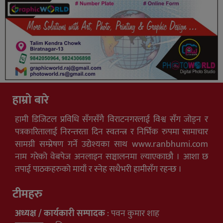
हाम्रो बारे
हामी डिजिटल प्रविधि सँगसँगै विराटनगरलाई विश्व सँग जोड्न र
पत्रकारितालाई निरन्तरता दिन स्वतन्त्र र निर्भिक रुपमा सामाचार
सामग्री सम्प्रेषण गर्ने उद्येश्यका साथ www.ranbhumi.com
नाम गरेको वेबपेज अनलाइन सञ्चालनमा ल्याएकाछौ । आशा छ
तपाई पाठकहरुको मायाँ र स्नेह सधैभरी हामीसँग रहन्छ ।
टीमहरु
अध्यक्ष / कार्यकारी सम्पादक
: पवन कुमार शाह