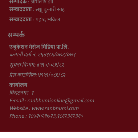
सम्पादक
: अभिलाष झा
सम्वाददाता
: सञ्जु कुमारी साह
सम्वाददाता
: महम्द अकिल
सम्पर्क
एजुकेशन मेसेज मिडिया प्रा.लि.
कम्पनी दर्ता नं. २६४९८६/०७८/०७९
सूचना विभाग:
४९९०/०८१/८२
प्रेस काउन्सिल:
४९९९/०८१/८२
कार्यालय
विराटनगर -९
E-mail :
ranbhumionline@gmail.com
Website : www.ranbhumi.com
Phone : ९८५२०२९७२३,९८१२३१२३१०
Powered By :
Ranbhumi