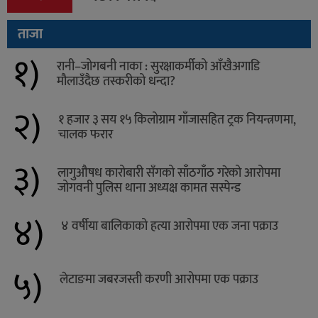
ताजा
१)
रानी–जोगबनी नाका : सुरक्षाकर्मीको आँखैअगाडि
मौलाउँदैछ तस्करीको धन्दा?
२)
१ हजार ३ सय १५ किलोग्राम गाँजासहित ट्रक नियन्त्रणमा,
चालक फरार
३)
लागुऔषध कारोबारी सँगको साँठगाँठ गरेको आरोपमा
जोगवनी पुलिस थाना अध्यक्ष कामत सस्पेन्ड
४)
४ वर्षीया बालिकाको हत्या आरोपमा एक जना पक्राउ
५)
लेटाङमा जबरजस्ती करणी आरोपमा एक पक्राउ