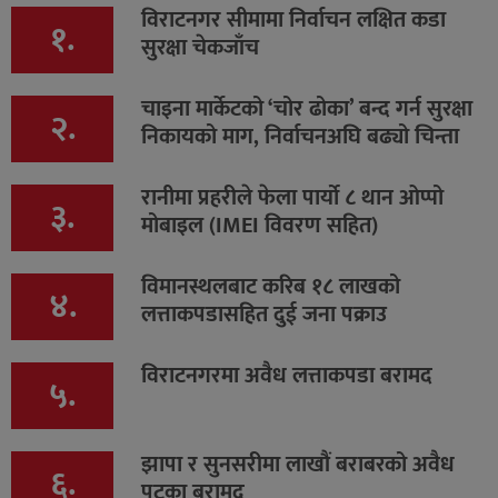
विराटनगर सीमामा निर्वाचन लक्षित कडा
१.
सुरक्षा चेकजाँच
चाइना मार्केटको ‘चोर ढोका’ बन्द गर्न सुरक्षा
२.
निकायको माग, निर्वाचनअघि बढ्यो चिन्ता
रानीमा प्रहरीले फेला पार्यो ८ थान ओप्पो
३.
मोबाइल (IMEI विवरण सहित)
विमानस्थलबाट करिब १८ लाखको
४.
लत्ताकपडासहित दुई जना पक्राउ
विराटनगरमा अवैध लत्ताकपडा बरामद
५.
झापा र सुनसरीमा लाखौं बराबरको अवैध
६.
पटका बरामद