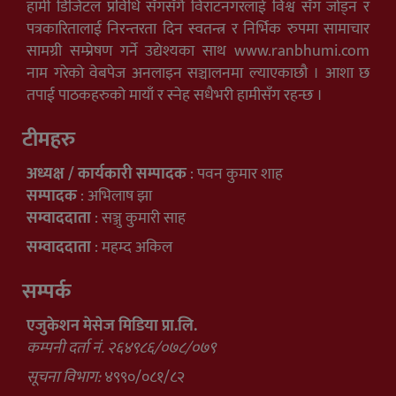
हामी डिजिटल प्रविधि सँगसँगै विराटनगरलाई विश्व सँग जोड्न र
पत्रकारितालाई निरन्तरता दिन स्वतन्त्र र निर्भिक रुपमा सामाचार
सामग्री सम्प्रेषण गर्ने उद्येश्यका साथ www.ranbhumi.com
नाम गरेको वेबपेज अनलाइन सञ्चालनमा ल्याएकाछौ । आशा छ
तपाई पाठकहरुको मायाँ र स्नेह सधैभरी हामीसँग रहन्छ ।
टीमहरु
अध्यक्ष / कार्यकारी सम्पादक
: पवन कुमार शाह
सम्पादक
: अभिलाष झा
सम्वाददाता
: सञ्जु कुमारी साह
सम्वाददाता
: महम्द अकिल
सम्पर्क
एजुकेशन मेसेज मिडिया प्रा.लि.
कम्पनी दर्ता नं. २६४९८६/०७८/०७९
सूचना विभाग:
४९९०/०८१/८२