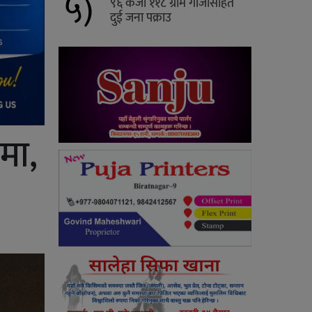
५)
९६ केजी ११८ ग्राम गाँजासहित
दुई जना पक्राउ
मा,