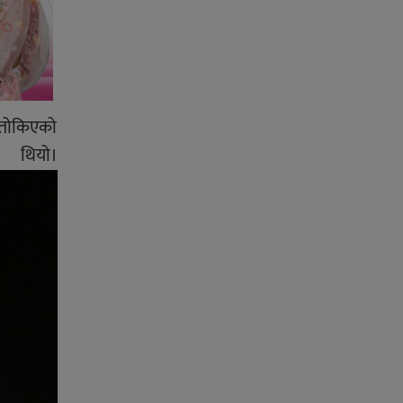
- तोकिएको
थियो।