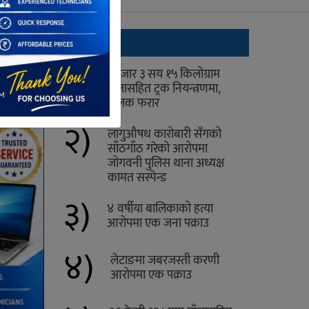
ताजा
१)
१ हजार ३ सय १५ किलोग्राम
गाँजासहित ट्रक नियन्त्रणमा,
चालक फरार
२)
लागुऔषध कारोबारी सँगको
साँठगाँठ गरेको आरोपमा
जोगवनी पुलिस थाना अध्यक्ष
कामत सस्पेन्ड
३)
४ वर्षीया बालिकाको हत्या
आरोपमा एक जना पक्राउ
४)
लेटाङमा जबरजस्ती करणी
आरोपमा एक पक्राउ