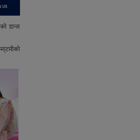
को डान्स
्मा्टमीको