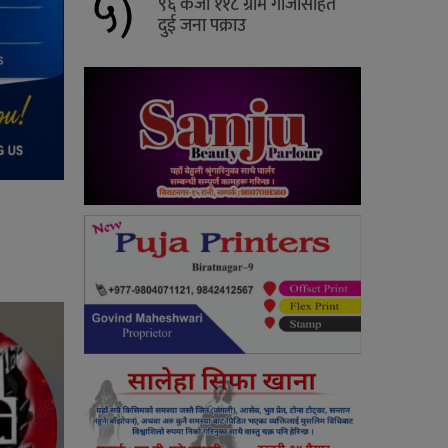
५)
९६ केजी ११८ ग्राम गाँजासहित
दुई जना पक्राउ