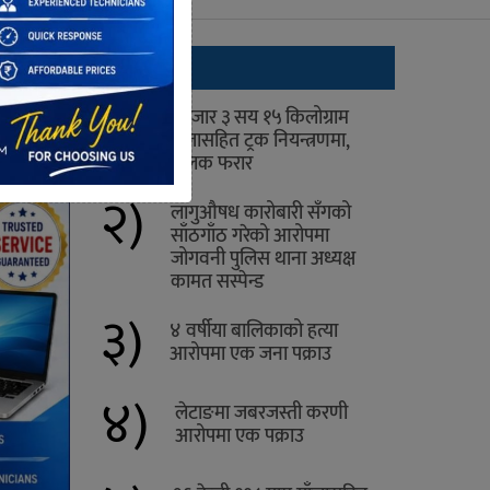
ताजा
१)
१ हजार ३ सय १५ किलोग्राम
गाँजासहित ट्रक नियन्त्रणमा,
चालक फरार
२)
लागुऔषध कारोबारी सँगको
साँठगाँठ गरेको आरोपमा
जोगवनी पुलिस थाना अध्यक्ष
कामत सस्पेन्ड
३)
४ वर्षीया बालिकाको हत्या
आरोपमा एक जना पक्राउ
४)
लेटाङमा जबरजस्ती करणी
आरोपमा एक पक्राउ