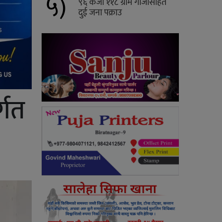
५)
९६ केजी ११८ ग्राम गाँजासहित
दुई जना पक्राउ
्गत