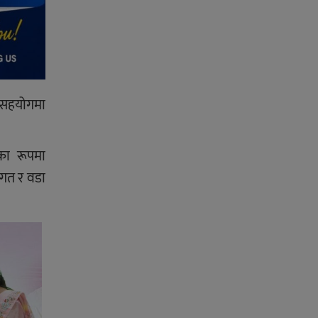
क सहयोगमा
िका रूपमा
भगत र वडा