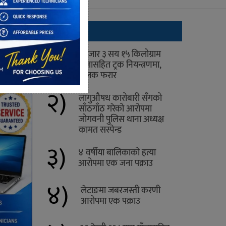
ताजा
१)
१ हजार ३ सय १५ किलोग्राम
गाँजासहित ट्रक नियन्त्रणमा,
चालक फरार
२)
लागुऔषध कारोबारी सँगको
साँठगाँठ गरेको आरोपमा
जोगवनी पुलिस थाना अध्यक्ष
कामत सस्पेन्ड
३)
४ वर्षीया बालिकाको हत्या
आरोपमा एक जना पक्राउ
४)
लेटाङमा जबरजस्ती करणी
आरोपमा एक पक्राउ