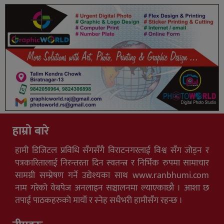
हाम्रो बारे
हामी डिजिटल प्रविधि सँगसँगै विराटनगरलाई विश्व सँग जोड्न र
पत्रकारितालाई निरन्तरता दिन स्वतन्त्र र निर्भिक रुपमा सामाचार
सामग्री सम्प्रेषण गर्ने उद्येश्यका साथ www.ranbhumi.com
नाम गरेको वेबपेज अनलाइन सञ्चालनमा ल्याएकाछौ । आशा छ
तपाई पाठकहरुको मायाँ र स्नेह सधैभरी हामीसँग रहन्छ ।