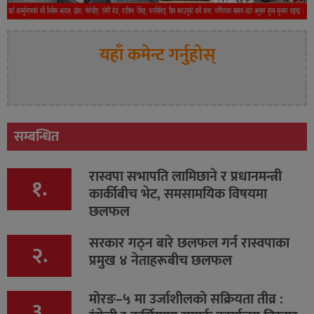
यहाँ कमेन्ट गर्नुहोस्
सम्बन्धित
रास्वपा सभापति लामिछाने र प्रधानमन्त्री
१.
कार्कीबीच भेट, समसामयिक विषयमा
छलफल
सरकार गठ्न बारे छलफल गर्न रास्वपाका
२.
प्रमुख ४ नेताहरूबीच छलफल
मोरङ–५ मा उर्जाशीलको सक्रियता तीव्र :
३.